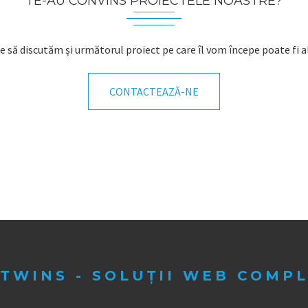
TE-AU CONVINS PROIECTELE NOASTRE?
e să discutăm și următorul proiect pe care îl vom începe poate fi al
CONTACTEAZĂ-NE
TWINS - SOLUȚII WEB COMP