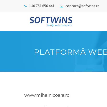
+40 751 656 441
contact@softwins.ro
PLATFORMĂ WEB 
www.mihainicoara.ro