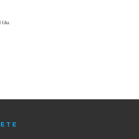
 tău.
LETE