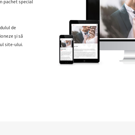
un pachet special
dulul de
ioneze și să
l site-ului.